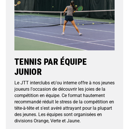
TENNIS PAR ÉQUIPE
JUNIOR
Le JTT interclubs et/ou interne offre à nos jeunes
joueurs l'occasion de découvrir les joies de la
compétition en équipe. Ce format hautement
recommandé réduit le stress de la compétition en
tête-à-tête et s'est avéré attrayant pour la plupart
des jeunes. Les équipes sont organisées en
divisions Orange, Verte et Jaune.