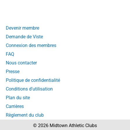
Devenir membre
Demande de Viste
Connexion des membres
FAQ
Nous contacter
Presse
Politique de confidentialité
Conditions d'utilisation
Plan du site
Carrières
Règlement du club
© 2026 Midtown Athletic Clubs